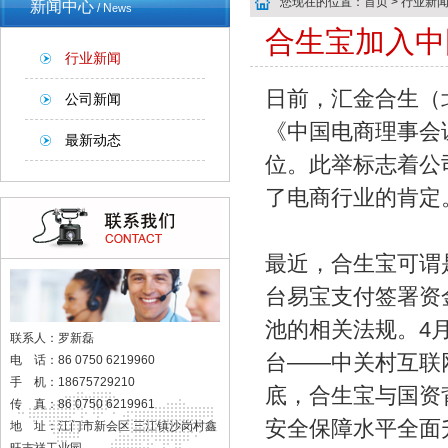
您现在的位置：
首页
> 行业新
新闻中心
/ N
ews
合生宝加入中
行业新闻
日前，汇金合生（
公司新闻
《中国电商理事会
最新动态
位。此举标志着公
了电商行业的肯定
最近，合生宝可谓
台易宝支付签署资
池的相关法规。4
联系人：罗新磊
台——中关村互联
电 话：86 0750 6219960
手 机：18675729210
底，合生宝与国资
传 真：86 0750 6219961
安全保障水平全面
地 址：江门市新会区 三江镇沙岗村鑫